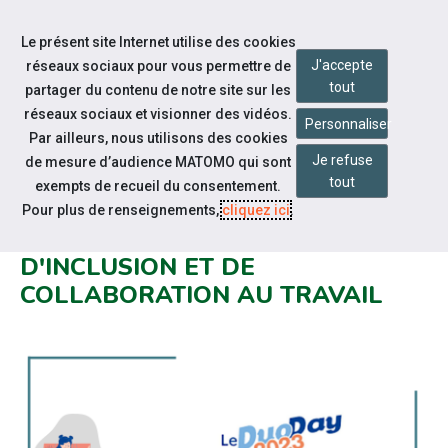
Accéder à notre page Linkedin
Aller à la navigation
Le présent site Internet utilise des cookies
Aller au contenu
J'accepte
réseaux sociaux pour vous permettre de
tout
partager du contenu de notre site sur les
réseaux sociaux et visionner des vidéos.
Personnaliser
Par ailleurs, nous utilisons des cookies
Je refuse
de mesure d’audience MATOMO qui sont
Notre actualité
tout
exempts de recueil du consentement.
SAVE THE DATE : DUODAY 2023,
Pour plus de renseignements,
cliquez ici
.
ENSEMBLE POUR UNE JOURNÉE
D'INCLUSION ET DE
COLLABORATION AU TRAVAIL