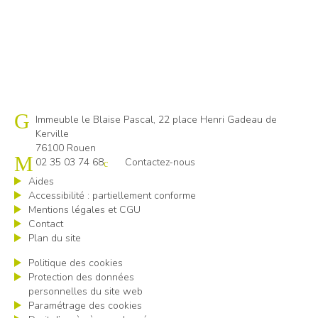
Cap emploi 76 Rouen Dieppe
Immeuble le Blaise Pascal, 22 place Henri Gadeau de
Kerville
76100 Rouen
02 35 03 74 68
Contactez-nous
Aides
Accessibilité : partiellement conforme
Mentions légales et CGU
Contact
Plan du site
Politique des cookies
Protection des données
personnelles du site web
Paramétrage des cookies