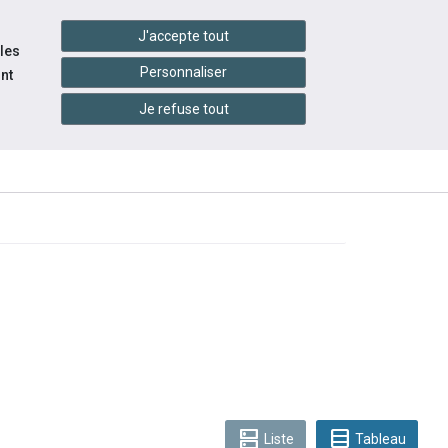
handshake
essibilité
Services en ligne
J'accepte tout
 les
Personnaliser
nt
Je refuse tout
INFOS
CONTACTEZ-
ENTS
PRATIQUES
NOUS
dns
table_rows
Liste
Tableau