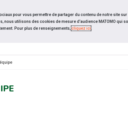
travel_explore
settings_accessibility
Sites du réseau
Acc
sociaux pour vous permettre de partager du contenu de notre site sur
eurs, nous utilisons des cookies de mesure d’audience MATOMO qui so
tement. Pour plus de renseignements,
cliquez ici
.
QUI SOMMES-
ACTUALITÉS
ÉVÉNEM
NOUS ?
 équipe
IPE