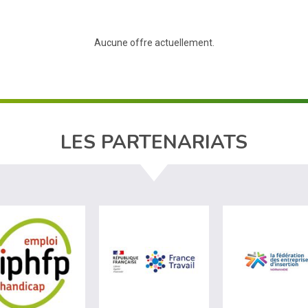
Aucune offre actuellement.
LES PARTENARIATS
site de Agefiph (nouvelle fenêtre)
visiter les site de Fiphfp (nouvelle fenêtre)
visiter les site de France 